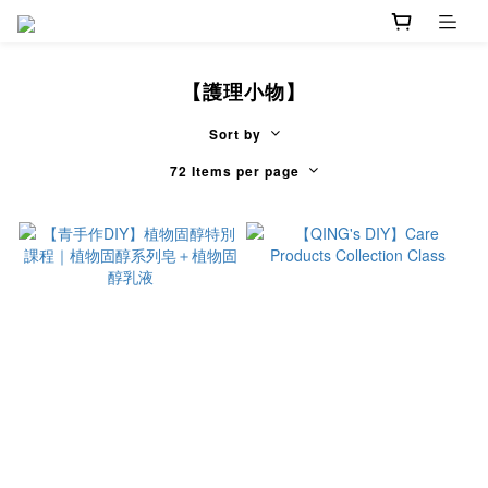
【護理小物】
Sort by
72 Items per page