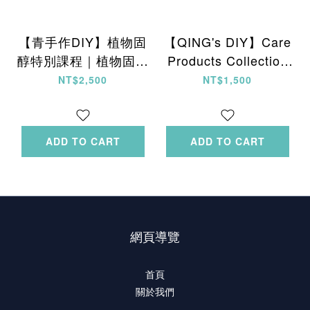
【青手作DIY】植物固
【QING's DIY】Care
醇特別課程｜植物固醇
Products Collection
系列皂＋植物固醇乳液
Class
NT$2,500
NT$1,500
ADD TO CART
ADD TO CART
網頁導覽
首頁
關於我們