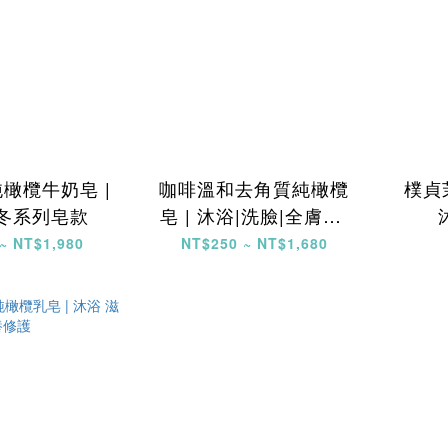
橄欖牛奶皂 |
咖啡溫和去角質純橄欖
樸貞
秋冬系列皂款
皂 | 沐浴|洗臉|全膚質|
四季|秋冬適用皂款
~ NT$1,980
NT$250 ~ NT$1,680