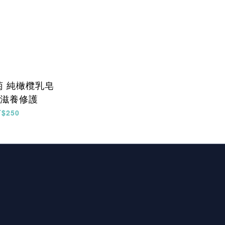
菊 純橄欖乳皂
浴 滋養修護
T$250