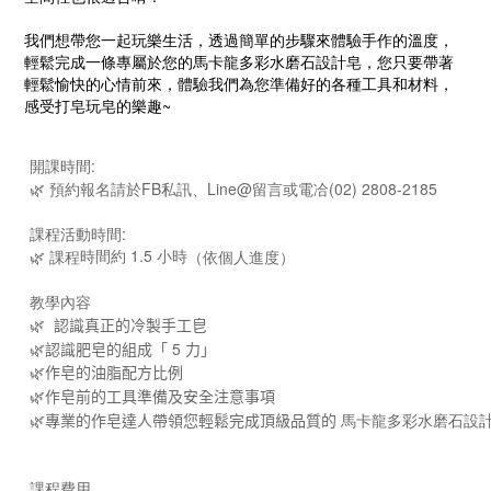
我們想帶您一起玩樂生活，透過簡單的步驟來體驗手作的溫度，
輕鬆完成一條專屬於您的馬卡龍多彩水磨石設計皂，您只要帶著
輕鬆愉快的心情前來，體驗我們為您準備好的各種工具和材料，
感受打皂玩皂的樂趣~
開課時間:
🌿 預約報名請於FB私訊、Line@留言或電冾(02) 2808-2185
課程活動時間:
時間約 1.5 小時
🌿 課程
（依個人進度）
教學內容
🌿
認識真正的冷製手工皀
🌿認識肥皂的組成「
5
力」
🌿
作皂的油脂配方比例
🌿作皂前的工具準備及安全注意事項
🌿專業的作皂達人帶領您輕鬆完成頂級品質的
馬卡龍多彩水磨石設
課程費用