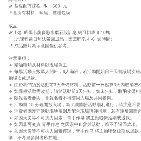
基礎配方課程
💲
元
🌿
1,680
＊含所有材料、
晾皂、整理包膜
成品
1kg
的
🌿
馬卡龍多彩水磨石設計皂
‚
約可切成
8-10
塊
（此課程當日無法帶回成品，因需晾皂
4~6
週時間）
📍 成品照片為示意圖僅供參考。
注意事項：
🔸 精油種類及材料以現場為主
🔸 每場活動人數單人開班，6人滿班，若活動開始日三天前該場次
動場次或退款。
🔸 由於我們須於活動前3天準備材料，活動前一日起算3天內取消恕
🔸 如課程活動需改期，請於活動前3天告知，如未告知，將酌收備料
🔸 限報名者參與，非報名者不得陪同入場及共同參與。
🔸 活動前 15 分鐘開放入場，為了讓體驗活動順利進行，請注意不
🔸 消費者應遵守活動場地規則及配合現場講師指示，若有違反因而
🔸 如因天災等不可抗力因素，青手作皂 將主動聯繫延期或退款。
🔸 如因非可究責 青手作皂 之因素中止參與活動，將不予退回款項。
🔸 如因天災等不可抗力因素停課，青手作皂 將主動聯繫延期或退
準，不考量參與者所在地。