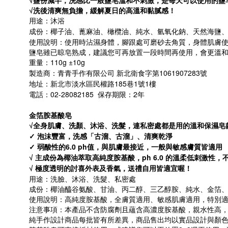
√鹽份減半，洗感比一般鹽皂溫和不刺激，是每天可以使用的鹽
√洗後清爽無負擔，緩解夏日的高溫和黏膩感！
用途：沐浴
成份：椰子油、蓖麻油、橄欖油、純水、氫氧化鈉、天然海鹽、
使用說明：使用時沾濕身體，腳跟處可磨砂去角質，身體肌膚
鹽皂雖已晾皂熟成，建議您可再放置一段時間再使用，會更溫
重量：110g ±10g
製造商：青青手作有限公司 新北衛食字第1061907283號
地址：新北市淡水區民權路185巷1號1樓
電話：02-28082185 保存期限：2年
金箔胺基酸皂
√全身肌膚、洗顏、沐浴、洗髮，連私密處都是用的溫和保濕皂
✓
泡沫豐富，洗感「古溜、古溜」、清爽乾淨
✓
弱酸性的
6.0 ph
值，與肌膚最接近，一般與敏感膚質皆適用
√
主成份為椰油萃取高純度胺基酸，
ph 6.0
的溫柔低刺激性，
√
極度透明的討喜外表及香氣，送禮自用皆適宜喔！
用途：洗臉、沐浴、洗髮、私密處
成份：椰油醯谷氨酸、甘油、丙二醇、三乙醇胺、純水、金箔
使用說明：高純度胺基酸，全膚質適用、敏感肌膚適用，特別適合油
注意事項：
本產品不含防腐劑且蘊含高濃度胺基酸，親水性高
純手作設計商品每批皆有所差異，商品售出均以實品設計與顏