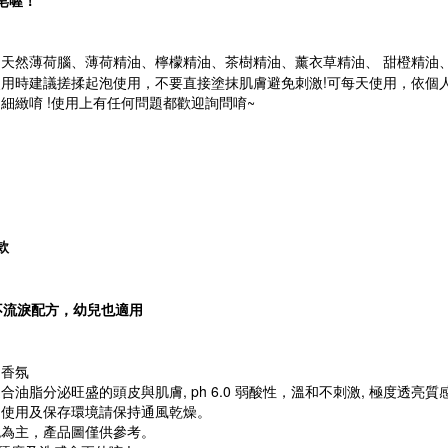
皂喔！
天然薄荷腦、薄荷精油、檸檬精油、茶樹精油、薰衣草精油、 甜橙精油
使用時建議搓揉起泡使用，不要直接塗抹肌膚避免刺激
!可每天使用
，依個
和細緻唷
!
使用上有任何問題都歡迎詢問唷
~
款
不流淚配方，幼兒也適用
、香氛
脂分泌旺盛的頭皮與肌膚, ph 6.0 弱酸性，溫和不刺激, 極度透亮質
，使用及保存環境請保持通風乾燥。
色為主，產品圖僅供參考。