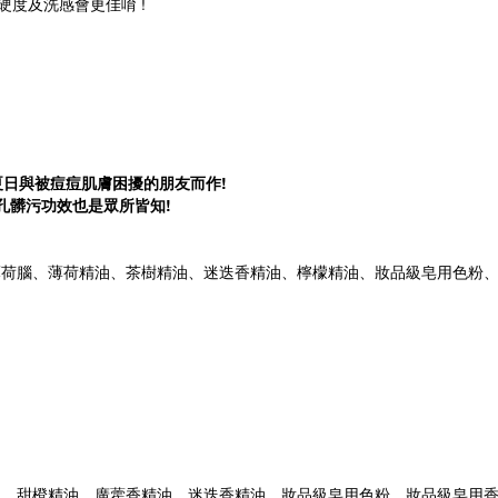
硬度及洗感會更佳唷 !
日與被痘痘肌膚困擾的朋友而作!
孔髒污功效也是眾所皆知!
薄荷腦、薄荷精油、茶樹精油、迷迭香精油、檸檬精油、妝品級皂用色粉
油、甜橙精油、廣藿香精油、迷迭香精油、妝品級皂用色粉、妝品級皂用