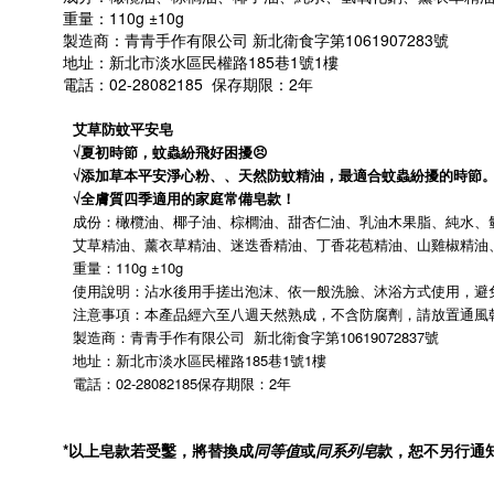
重量：110g ±10g
製造商：青青手作有限公司 新北衛食字第1061907283號
地址：新北市淡水區民權路185巷1號1樓
電話：02-28082185 保存期限：2年
艾草防蚊平安皂
√夏初時節，蚊蟲紛飛好困擾😣
√添加草本平安淨心粉、、天然防蚊精油，最適合蚊蟲紛擾的時節
√全膚質四季適用的家庭常備皂款！
成份：橄欖油、椰子油、棕櫚油、甜杏仁油、乳油木果脂、純水、
艾草精油、薰衣草精油、迷迭香精油、丁香花苞精油、山雞椒精油
重量：110g ±10g
使用說明：沾水後用手搓出泡沫、依一般洗臉、沐浴方式使用，避
注意事項：本產品經六至八週天然熟成，不含防腐劑，請放置通風
製造商：青青手作有限公司
新北衛食字第
10619072837
號
地址：新北市淡水區民權路
185
巷
1
號
1
樓
電話：
02-28082185
保存期限：
2
年
*以上皂款若受鑿，將替換成
同等值
或
同系列皂
款，恕不另行通知