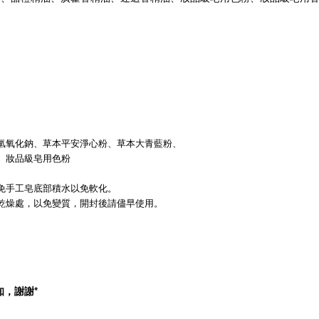
。
氫氧化鈉、草本平安淨心粉、草本大青藍粉、
、妝品級皂用色粉
免手工皂底部積水以免軟化。
乾燥處，以免變質，開封後請儘早使用。
，謝謝*