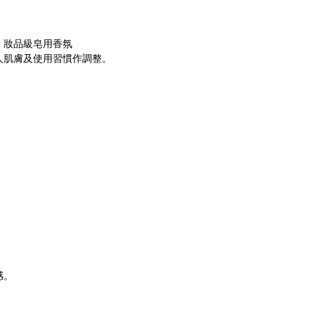
、妝品級皂用香氛
人肌膚及使用習慣作調整。
感。