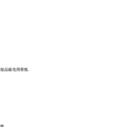
、妝品級皂用香氛
香氛