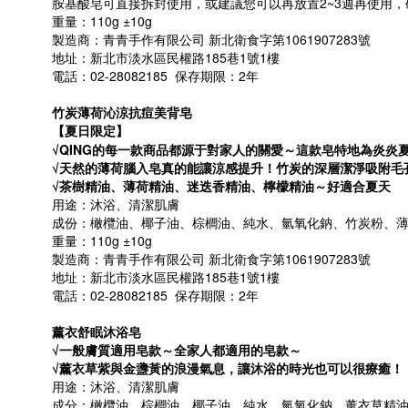
胺基酸皂可直接拆封使用，或建議您可以再放置2~3週再使用，
重量：110g ±10g
製造商：青青手作有限公司 新北衛食字第1061907283號
地址：新北市淡水區民權路185巷1號1樓
電話：02-28082185 保存期限：2年
竹炭薄荷沁涼抗痘美背皂
【夏日限定】
√QING
的每一款商品都源于對家人的關愛～這款皂特地為炎炎夏
√天然的薄荷腦入皂真的能讓涼感提升！竹炭的深層潔淨吸附毛
√茶樹精油、薄荷精油、迷迭香精油、檸檬精油～好適合夏天
用途：沐浴、清潔肌膚
成份：橄欖油、椰子油、棕櫚油、純水、氫氧化鈉、竹炭粉、
重量：110g ±10g
製造商：青青手作有限公司 新北衛食字第1061907283號
地址：新北市淡水區民權路185巷1號1樓
電話：02-28082185 保存期限：2年
薰衣舒眠沐浴皂
√一般膚質適用皂款～全家人都適用的皂款～
√薰衣草紫與金盞黃的浪漫氣息，讓沐浴的時光也可以很療癒！
用途：沐浴、清潔肌膚
成分：
橄欖油、棕櫚油、椰子油、純水、氫氧化鈉、
薰衣草精