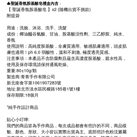
🎄聖誕香氛胺基酸皂禮盒內含
：
【 聖誕香氛胺基酸皂 】x2 (隨機出貨不挑款)
附提袋
用途：洗臉、沐浴、洗手、洗髮
成份：椰油醯谷氨酸、甘油、胺基酸活性劑、三乙醇胺、純水、
香氛
使用說明：高純度胺基酸，全膚質適用、敏感肌膚適用，頭皮肌
膚也適用！ph 6.0 弱酸性，溫和不刺激, 極度透亮質感。
注意事項：本產品不含防腐劑且蘊含高濃度胺基酸，親水性高，
使用及保存環境請保持通風乾燥。
重量:80±10g/顆
製造商:青青手作有限公司
新北衛食字第1061907283號
地址:新北市淡水區民權路185巷1號1樓
保存期限:18個月
*純手作設計商品
貼心小叮嚀:
我們的商品皆為手作商品，每次成品都會有些許的不同，商品樣
貌、顏色、形狀、大小皆以實際出貨為主。底部些許色粉沈澱屬