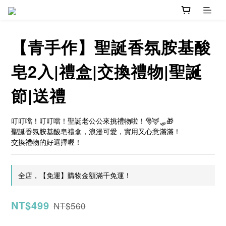
【青手作】聖誕香氛胺基酸
皂2入|禮盒|交換禮物|聖誕
節|送禮
叮叮噹！叮叮噹！聖誕老公公來挑禮物啦！🎅🦌🛷🎁
聖誕香氛胺基酸皂禮盒，浪漫可愛，實用又心意滿滿！
交換禮物的好選擇喔！
全店，【免運】購物金額滿千免運！
NT$499
NT$560