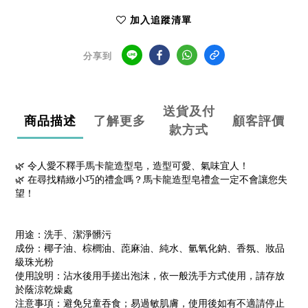
加入追蹤清單
分享到
送貨及付
商品描述
了解更多
顧客評價
款方式
🌿 令人愛不釋手馬卡龍造型皂，造型可愛、氣味宜人！
🌿 在尋找精緻小巧的禮盒嗎？馬卡龍造型皂禮盒一定不會讓您失
望！
用途：洗手、潔淨髒污
成份：椰子油、棕櫚油、萞麻油、純水、氫氧化鈉、香氛
、妝品
級珠光粉
使用說明：沾水後用手搓出泡沫，依一般洗手方式使用，請存放
於蔭涼乾燥處
注意事項：避免兒童吞食；易過敏肌膚，使用後如有不適請停止