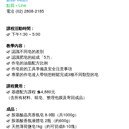
點我＋Line
電冾 (02) 2808-2185
課程活動時間：
🌿 下午1:30 ~ 5:00
教學內容：
🌿 認識不同皂的差別
🌿 認識肥皂的組成「5力」
🌿 作皂的油脂配方比例
🌿 作皂前的工具準備及安全注意事項
🌿 專業的作皂達人帶領您輕鬆完成3種
不同類型的皂
課程費用：
🌿 基礎配方課程 💲4,880元
（含所有材料、晾皂、整理包膜及寄回成品）
成品：
🌿 胺基酸晶亮香氛皂 8-9顆（共1000g）
🌿
胺基酸香氛
液體皂 2瓶（約600g）
🌿 天然薄荷鹽皂1kg（約可切成8-10塊）