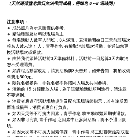
（
天然薄荷鹽皂
當日無法帶回成品，需晾皂 6～8 週時間）
注意事項：
🔸 成品照片為示意圖僅供參考。
🔸 精油種類及材料以現場為主
🔸 每場活動人數單人開班，3人滿班，若活動開始日三天前該場次
報名人數未達 1 人，青手作皂 有權取消該場次活動，並通知您更
換活動場次或退款。
🔸 由於我們須於活動前3天準備材料，活動前一日起算3天內取消
恕不受理退費。
🔸 如課程活動需改期，請於活動前3天告知，如未告知，將酌收備
料費用500元。
🔸 限報名者參與，非報名者不得陪同入場及共同參與。
🔸 活動前 15 分鐘開放入場，為了讓體驗活動順利進行，請注意
不要遲到。
🔸 消費者應遵守活動場地規則及配合現場講師指示，若有違反因
而造成損害，消費者應自行負責。
🔸 如因天災等不可抗力因素，青手作皂 將主動聯繫延期或退款。
🔸 如因非可究責 青手作皂 之因素中止參與活動，將不予退回款
項。
🔸 如因天災等不可抗力因素停課，青手作皂 將主動聯繫延期或退