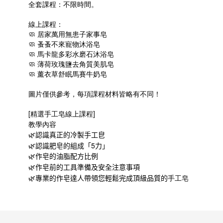
全套課程：不限時間。
線上課程：
🧼
居家萬用無患子家事皂
🧼
蚤蚤不來寵物沐浴皂
🧼
馬卡龍多彩水磨石沐浴皂
🧼
薄荷玫瑰鹽去角質美肌皂
🧼
薰衣草舒眠馬賽牛奶皂
圖片僅供參考，每項課程材料皆略有不同！
[精選手工皂線上課程]
教學內容
🌿
認識真正的冷製手工皀
🌿認識肥皂的組成「
5
力」
🌿
作皂的油脂配方比例
🌿作皂前的工具準備及安全注意事項
🌿專業的作皂達人帶領您輕鬆完成頂級品質的
手工皂