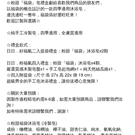
☆粉甜『福袋』皂禮盒獻給喜歡我們商品的朋友們，
以福袋的概念設計的一款四季適用沐浴皂，
邊洗邊旺一整年，福袋添好運旺旺來！
歡迎訂製與選購☆
☆純手工冷製皂，四季適用，全膚質適用
☆禮盒款式：
日日．好福氣二入提袋禮盒：粉甜『福袋』沐浴皂x2顆
日日．粉福氣四入禮盒：粉甜『福袋』沐浴皂x4顆、
嚴選質感木製皂盤x1＋手工皂起泡網x1＋純天然絲瓜絡x1，
☆四入附提袋（尺寸:長 27x 高 22x 側 19 cm）
超級齊全的手工皂沐浴禮盒，讓你送禮心意無限！
☆關於大量預購：
因製作過程晾皂約需4-6週，如需大量預購商品，請聯繫我們洽
詢！
如有特殊需求請聯繫我們，謝謝！
☆粉甜福袋沐浴皂 (冷製皂)
成份：橄欖油、棕櫚油、椰子油、甜杏仁油、純水、氫氧化鈉、
佛手柑精油、廣藿香精油、甜橙精油、乳香精油、 薰衣草精油、