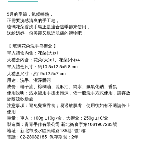
5
月的季節，氣候轉熱，
正需要洗感清爽的手工皂，
琉璃花朵香洗手皂正是適合這季節來使用，
送給媽媽一份美麗又親近肌膚的禮物吧！
【 琉璃花朵洗手皂禮盒 】
單入禮盒內含：花朵(大)x1
大禮盒內含：花朵(大)x1、花朵(小)x4
單入禮盒尺寸：約
10.5x12.5x5.8 cm
大禮盒尺寸：約
19x12.5x7
cm
用途：洗手、潔淨髒污
成份：椰子油、棕櫚油、萞麻油、純水、氫氧化鈉、香氛
使用說明：沾水後用手搓出泡沫，依一般洗手方式使用，請存放
於蔭涼乾燥處
注意事項：避免兒童吞食；易過敏肌膚，使用後如有不適請停止
使用
重量：單入：100g ±10g /盒，大禮盒：250g ±10/盒
製造商：青青手作有限公司 新北衛食字第1061907283號
地址：新北市淡水區民權路185巷1號1樓
電話：02-28082185 保存期限：2年