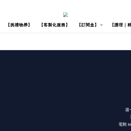
【挑禮物🎁】
【客製化服務】
【訂閱盒】
【護理｜
週一
電郵 se