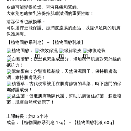
皮膚可能變得乾燥、容液搔癢和緊繃。
大家別忽略擦乳液保持肌膚滋潤的重要性唷！
清潔保養也該換季～
可以選擇更能保護、滋潤皮脂膜的產品，以提供足夠的肌膚
保護屏障。
【植物固醇系列皂】＋【植物固醇乳液】
植物固醇：
強效保濕
緩解發炎
修復乾裂
白藜蘆醇：抗黑色素生成成分，增加我們肌膚對紫外線的
抵抗力！
蠶絲蛋白：含豐富胺基酸，天然保濕因子，保持肌膚滋
潤，維持肌膚透亮！
積雪草：古代便常被用在肌膚修復的草藥，時下熱門的保
濕修護成份！
益生菌：促進肌膚新陳代謝，幫助肌膚留住好菌，趕走壞
菌，肌膚自然就健康了！
上課時長：約2.5小時
成品：【植物固醇系列皂 1kg】＋【植物固醇乳液 60g】