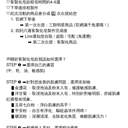
🤍客製化皂款晾皂時間約4-6週
🤍下單後排程製作
🤍此次活動的商品會分成 2️⃣ 次出貨給您
1. 官網下單後
➡️ 第一次出貨：三顆明星商品 (官網滿千免運哦！)
2. 四到六週客製化皂製作完成後
➡️ Line通知您自取 / 超取 / 宅配 (免運費)
➡️ 第二次出貨：客製化商品
💭關於客製化皂款我該如何選擇？
STEP ❶ ➡️選擇自己的膚質
(中、乾、油、敏感肌)
STEP ❷ ➡️針對想改善的肌膚問題，選擇添加物
▋金盞花 ：取浸泡油及粉末入皂，修護敏感肌膚。
▋洋甘菊 ：取浸泡油及粉末入皂，特別針對敏弱肌，舒緩肌膚
紅腫發炎現象。
▋玉容七白粉 ：淨白肌膚的高手！
▋平安粉 ：自古有淨化、驅蚊蟲等作用唷！
▋礦泥粉 ：深層清潔、去除老化角質、喚醒肌膚活力！
STEP ❸ ➡️根據個人喜好，選擇精油香氣