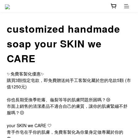
customized handmade
soap your SKIN we
CARE
✨免費客製化優惠✨
購買3顆指定皂款，即免費贈送純手工客製化屬於您的皂款5顆 (市
值1250元)
你也長期受換季乾癢、龜裂等等的肌膚問題所困嗎？😢
市面上銷售的清潔產品不適合自己的膚質，讓你的肌膚緊繃不舒
服嗎？😔
your SKIN we CARE 🤍 
青手作皂在乎你的肌膚，免費客製化為你量身定做專屬於你的