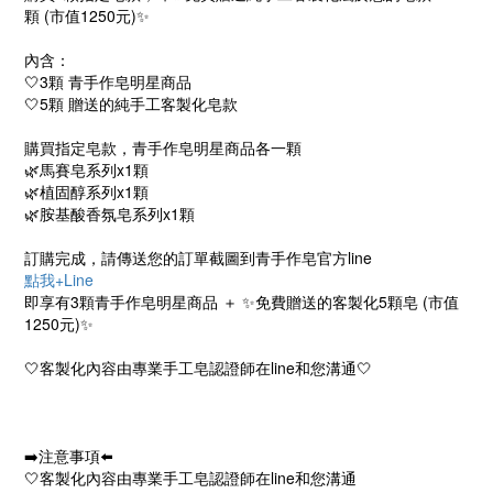
顆 (市值1250元)✨
內含：
🤍3顆 青手作皂明星商品
🤍5顆 贈送的純手工客製化皂款
購買指定皂款，青手作皂明星商品各一顆
🌿馬賽皂系列x1顆
🌿植固醇系列x1顆
🌿胺基酸香氛皂系列x1顆
訂購完成，請傳送您的訂單截圖到青手作皂官方line
點我+Line
即享有3顆青手作皂明星商品 ＋ ✨免費贈送的客製化5顆皂 (市值
1250元)✨
🤍客製化內容由專業手工皂認證師在line和您溝通🤍
➡️注意事項⬅️
🤍客製化內容由專業手工皂認證師在line和您溝通