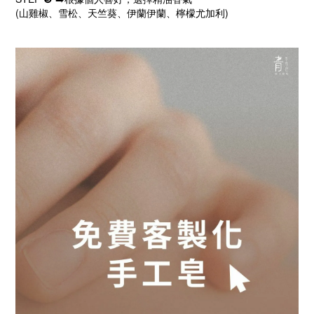
(山雞椒、雪松、天竺葵、伊蘭伊蘭、檸檬尤加利)