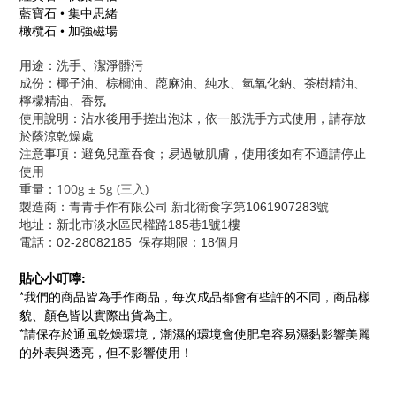
藍寶石 • 集中思緒
橄欖石 • 加強磁場
用途：洗手、潔淨髒污
成份：椰子油、棕櫚油、萞麻油、純水、氫氧化鈉、茶樹精油、
檸檬精油、香氛
使用說明：沾水後用手搓出泡沫，依一般洗手方式使用，請存放
於蔭涼乾燥處
注意事項：避免兒童吞食；易過敏肌膚，使用後如有不適請停止
使用
100g ± 5g (三入)
重量：
製造商：青青手作有限公司 新北衛食字第1061907283號
地址：新北市淡水區民權路185巷1號1樓
電話：02-28082185 保存期限：18個月
貼心小叮嚀:
*我們的商品皆為手作商品，每次成品都會有些許的不同，商品樣
貌、顏色皆以實際出貨為主。
*請保存於通風乾燥環境，潮濕的環境會使肥皂容易濕黏影響美麗
的外表與透亮，但不影響使用！