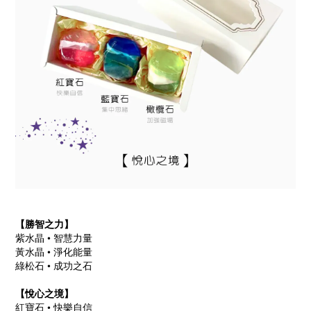
【
勝智之力
】
紫水晶 • 智慧力量
黃水晶 • 淨化能量
綠松石 • 成功之石
【
悅心之境
】
紅寶石 • 快樂自信