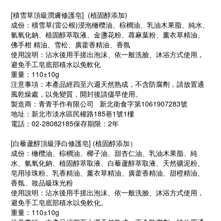
[
積雪草頂級潤膚修護皂
]
(植固醇添加)
成份：積雪草(雷公根)浸泡橄欖油、棕櫚油、乳油木果脂、純水、
氫氧化鈉、植固醇萃取液、金盞花粉、蕁麻葉粉、薰衣草精油、
佛手柑 精油、雪松、廣藿香精油、香氛
使用說明：沾水後用手搓出泡沫、依一般洗臉、沐浴方式使用，
避免手工皂底部積水以免軟化
重量：110±10g
注意事項：本產品經四至六週天然熟成，不含防腐劑，請放置通
風乾燥處，以免變質，開封後請儘早使用。
製造商：青青手作有限公司 新北衛食字第1061907283號
地址：新北市淡水區民權路185巷1號1樓
電話：02-28082185保存期限：2年
[
白藜蘆醇頂級淨白修護皂
]
(植固醇添加）
成份：橄欖油、棕櫚油、椰子油、甜杏仁油、乳油木果脂、純
水、氫氧化鈉、植固醇萃取液、白藜蘆醇萃取液、天然礦泥粉、
皂用珍珠粉、乳香精油、薰衣草精油、廣藿香精油、甜橙精油、
香氛、妝品級珠光粉
使用說明：沾水後用手搓出泡沫、依一般洗臉、沐浴方式使用，
避免手工皂底部積水以免軟化。
重量：110±10g