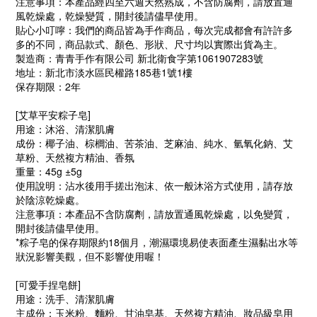
注意事項：本產品經四至六週天然熟成，不含防腐劑，請放置通
風乾燥處，乾燥變質，開封後請儘早使用。
貼心小叮嚀：我們的商品皆為手作商品，每次完成都會有許許多
多的不同，商品款式、顏色、形狀、尺寸均以實際出貨為主。
製造商：青青手作有限公司 新北衛食字第1061907283號
地址：新北市淡水區民權路185巷1號1樓
保存期限：2年
[艾草平安粽子皂]
用途：沐浴、清潔肌膚
成份：椰子油、棕櫚油、苦茶油、芝麻油、純水、氫氧化鈉、艾
草粉、天然複方精油、香氛
重量：45g ±5g
使用說明：沾水後用手搓出泡沫、依一般沐浴方式使用，請存放
於陰涼乾燥處。
注意事項：本產品不含防腐劑，請放置通風乾燥處，以免變質，
開封後請儘早使用。
*粽子皂的保存期限約18個月，潮濕環境易使表面產生濕黏出水等
狀況影響美觀，但不影響使用喔！
[可愛手捏皂餅
]
用途：洗手、清潔肌膚
主成份：玉米粉、麵粉、甘油皂基、天然複方精油、妝品級皂用