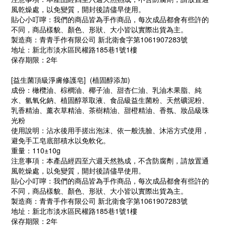
風乾燥處，以免變質，開封後請儘早使用。
貼心小叮嚀：我們的商品皆為手作商品，每次成品都會有些許的
不同，商品樣貌、顏色、形狀、大小皆以實際出貨為主。
製造商：青青手作有限公司 新北衛食字第1061907283號
地址：新北市淡水區民權路185巷1號1樓
保存期限：2年
[
益生菌頂級淨膚修護皂
]
(植固醇添加)
成份：橄欖油、棕櫚油、椰子油、甜杏仁油、乳油木果脂、純
水、氫氧化鈉、植固醇萃取液、食品級益生菌粉、天然礦泥粉、
乳香精油、薰衣草精油、茶樹精油、甜橙精油、香氛、妝品級珠
光粉
使用說明：沾水後用手搓出泡沫、依一般洗臉、沐浴方式使用，
避免手工皂底部積水以免軟化。
重量：110±10g
注意事項：本產品經四至六週天然熟成，不含防腐劑，請放置通
風乾燥處，以免變質，開封後請儘早使用。
貼心小叮嚀：我們的商品皆為手作商品，每次成品都會有些許的
不同，商品樣貌、顏色、形狀、大小皆以實際出貨為主。
製造商：青青手作有限公司 新北衛食字第1061907283號
地址：新北市淡水區民權路185巷1號1樓
保存期限：2年