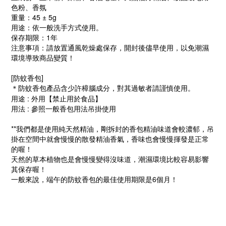
色粉、香氛
重量：45
±
5g
用途：依一般洗手方式使用。
保存期限：1年
注意事項：請放置通風乾燥處保存，開封後儘早使用，以免潮濕
環境導致商品變質！
[
防蚊香包]
防蚊香包產品含少許樟腦成分，對其過敏者請謹慎使用。
＊
用途
:
外用【禁止用於食品】
用法
:
參照一般香包用法吊掛使用
**我們都是使用純天然精油，剛拆封的香包精油味道會較濃郁，吊
掛在空間中就會慢慢的散發精油香氣，香味也會慢慢揮發是正常
的喔！
天然的草本植物也是會慢慢變得沒味道，潮濕環境比較容易影響
其保存喔！
一般來說，端午的防蚊香包的最佳使用期限是6個月！