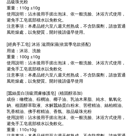
品級珠光粉
重量：110g ±10g
使用說明：沾水後用手搓出泡沫、依一般洗臉、沐浴方式使用，
避免手工皂底部積水以免軟化。
注意事項：本產品經六至八週天然熟成，不含防腐劑，請放置通
風乾燥處，以免變質，開封後請儘早使用。
[經典手工皂
]
沐浴 滋潤保濕
(
依當季皂款搭配)
用途：沐浴、洗臉
重量：100g ±10g
使用說明：沾水後用手搓出泡沫，依一般洗臉、沐浴方式使用，
避免手工皂底部積水以免軟化
注意事項：本產品經六至八週天然熟成，不含防腐劑，請放置通
風乾燥處，以免變質。開封後請儘早使用
[
蠶絲蛋白頂級潤膚修護皂
]
(植固醇添加)
成份：橄欖油、棕櫚油、椰子油、乳油木果脂、純水、氫氧化
鈉、植固醇萃取液、水解蠶絲蛋白粉末、苦橙精油、絲柏精油、
乳香精油、佛手柑精油、香氛、妝品級珠光粉
使用說明：沾水後用手搓出泡沫、依一般洗臉、沐浴方式使用，
避免手工皂底部積水以免軟化。
重量：110±10g
注意事項：本產品經四至六週天然熟成，不含防腐劑，請放置通