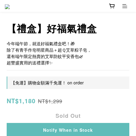
【禮盒】好福氣禮盒
今年端午節，就送好福氣禮盒吧！🎁
除了有青手作皂明星商品＋超Ｑ艾草粽子皂，
還有端午限定熱賣的艾草防蚊平安香包🌿
超豐盛實用的送禮選擇✨
【免運】購物金額滿千免運！ on order
NT$1,180
NT$1,299
Sold Out
Notify When in Stock