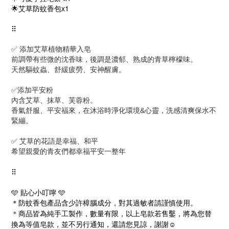
🌟艾草防蚊香包x1
⠿
✅ 添加艾草植物精華入皂
前調帶有些微的沈香味，後調是濃郁、熟成的青草檸檬味。
天然驅蚊蟲、舒緩疲勞、安神醒膚。
✅添加平安粉
內含艾草、抹草、芙蓉粉。
香氣舒服、平安福來，在沐浴時淨化環境&心靈，洗感清爽保水不
緊繃。
✅ 艾草的花語是幸福、和平
希望親愛的青友們都幸福平安一整年
⠿
🩵 貼心小叮嚀 🩵
防蚊香包產品含少許樟腦成分，對其過敏者請謹慎使用。
＊
商品皆為純手工製作，數量有限，
以上皂款若售鑿，將為您替
＊
換為等值皂款，並不另行通知，還請您見諒，謝謝☺️