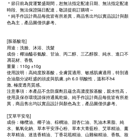
節日前為貨運繁盛期間，恕無法指定配達日期、無法指定配達
＊
時段、無法保證隔日配達，敬請提前訂購唷～
純手作設計商品每批皆有所差異，商品售出均以實品設計與顏
＊
色為主，產品圖僅供參考。
[胺基酸皂]
用途：洗臉、沐浴、洗髮
成份：椰油醯谷氨酸、甘油、丙二醇、三乙醇胺、純水、進口不
凋花材、香氛
重量：110g ±10g
使用說明：高純度胺基酸，全膚質適用、敏感肌膚適用，特別適
合油脂分泌旺盛的頭皮與肌膚, ph 6.0 弱酸性，溫和不h4
激, 極度透亮質感。
注意事項：本產品不含防腐劑且蘊含高濃度胺基酸，親水性高，
使用及保存環境請保持通風乾燥。純手作設計商品每批皆有所差
異，商品售出均以實品設計與顏色為主，產品圖僅供參考。
[艾草平安皂]
成份：橄欖油、椰子油、棕櫚油、甜杏仁油、乳油木果脂、純
水、氫氧化鈉、草本平安淨心粉、草本大青藍粉、艾草精油、薰
衣草精油、迷迭香精油、丁香花苞精油、山雞椒精油、香氛、妝