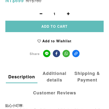
NT$699
NT$780
ADD TO CART
Add to Wishlist
Share
Additional
Shipping &
Description
details
Payment
Customer Reviews
貼心小叮嚀: