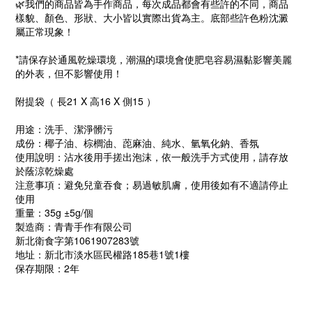
🌿我們的商品皆為手作商品，每次成品都會有些許的不同，商品
樣貌、顏色、形狀、大小皆以實際出貨為主。底部些許色粉沈澱
屬正常現象！
*請保存於通風乾燥環境，潮濕的環境會使肥皂容易濕黏影響美麗
的外表，但不影響使用！
附提袋（ 長21 X 高16 X 側15 ）
用途：洗手、潔淨髒污
成份：椰子油、棕櫚油、萞麻油、純水、氫氧化鈉、香氛
使用說明：沾水後用手搓出泡沫，依一般洗手方式使用，請存放
於蔭涼乾燥處
注意事項：避免兒童吞食；易過敏肌膚，使用後如有不適請停止
使用
重量：35g ±5g/個
製造商：青青手作有限公司
新北衛食字第1061907283號
地址：新北市淡水區民權路185巷1號1樓
保存期限：2年