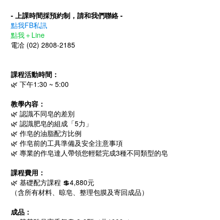
- 上課時間採預約制，請和我們聯絡 -
點我FB私訊
點我＋Line
電冾 (02) 2808-2185
課程活動時間：
🌿 下午1:30 ~ 5:00
教學內容：
🌿 認識不同皂的差別
🌿 認識肥皂的組成「5力」
🌿 作皂的油脂配方比例
🌿 作皂前的工具準備及安全注意事項
🌿 專業的作皂達人帶領您輕鬆完成3種
不同類型的皂
課程費用：
🌿 基礎配方課程 💲4,880元
（含所有材料、晾皂、整理包膜及寄回成品）
成品：