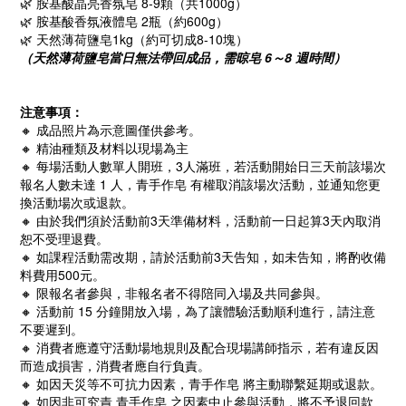
🌿 胺基酸晶亮香氛皂 8-9顆（共1000g）
🌿
胺基酸香氛
液體皂 2瓶（約600g）
🌿 天然薄荷鹽皂1kg（約可切成8-10塊）
（
天然薄荷鹽皂
當日無法帶回成品，需晾皂 6～8 週時間）
注意事項：
🔸 成品照片為示意圖僅供參考。
🔸 精油種類及材料以現場為主
🔸 每場活動人數單人開班，3人滿班，若活動開始日三天前該場次
報名人數未達 1 人，青手作皂 有權取消該場次活動，並通知您更
換活動場次或退款。
🔸 由於我們須於活動前3天準備材料，活動前一日起算3天內取消
恕不受理退費。
🔸 如課程活動需改期，請於活動前3天告知，如未告知，將酌收備
料費用500元。
🔸 限報名者參與，非報名者不得陪同入場及共同參與。
🔸 活動前 15 分鐘開放入場，為了讓體驗活動順利進行，請注意
不要遲到。
🔸 消費者應遵守活動場地規則及配合現場講師指示，若有違反因
而造成損害，消費者應自行負責。
🔸 如因天災等不可抗力因素，青手作皂 將主動聯繫延期或退款。
🔸 如因非可究責 青手作皂 之因素中止參與活動，將不予退回款