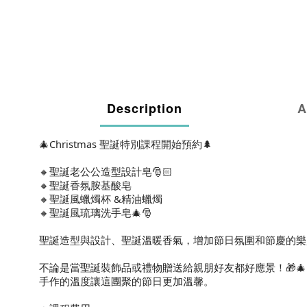
Description
A
🎄Christmas 聖誕特別課程開始預約🌲
🔸聖誕老公公造型設計皂🎅🏻
🔸聖誕香氛胺基酸皂
🔸聖誕風蠟燭杯 &精油蠟燭
🔸聖誕風琉璃洗手皂🎄🎅
聖誕造型與設計、聖誕溫暖香氣，增加節日氛圍和節慶的樂
不論是當聖誕裝飾品或禮物贈送給親朋好友都好應景！🎁🎄
手作的溫度讓這團聚的節日更加溫馨。