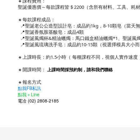
🔸課程費用：
聖誕優惠價～每款課程皆＄2200（含所有材料、工具、耗
🔸每款課程成品：
📍聖誕老公公造型設計皂：成品約1kg，8-10顆皂（當
📍聖誕香氛胺基酸皂：成品4顆
📍聖誕風燭杯&精油蠟燭：馬口鐵盒精油蠟燭*1、聖誕風燭
📍聖誕風琉璃洗手皂：成品約10-15顆（視選擇模具大小
🔸上課時長：約1.5小時（ 每種課程不同，視個人實作速度 
🔸開課時間：
上課時間採預約制，請和我們聯絡
🔸報名方式
點我FB私訊
點我＋Line
電冾 (02) 2808-2185