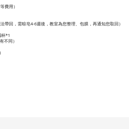
材等費用）
天無法帶回，需晾皂4-6週後，教室為您整理、包膜，再通知您取回）
杯*1
而有不同）
）