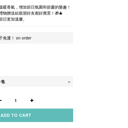
溫暖香氣，增加節日氛圍和節慶的樂趣！
物贈送給親朋好友都好應景！🎁🎄
節日更加溫馨。
運！ on order
ADD TO CART