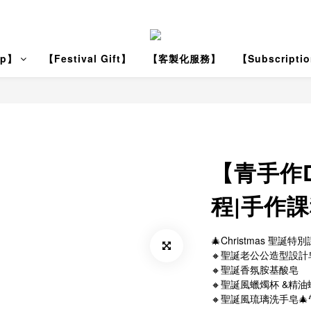
ap】
【Festival Gift】
【客製化服務】
【Subscripti
【青手作
程|手作課
🎄Christmas 聖誕
🔸聖誕老公公造型設計皂
🔸聖誕香氛胺基酸皂
🔸聖誕風蠟燭杯 &精油
🔸聖誕風琉璃洗手皂🎄