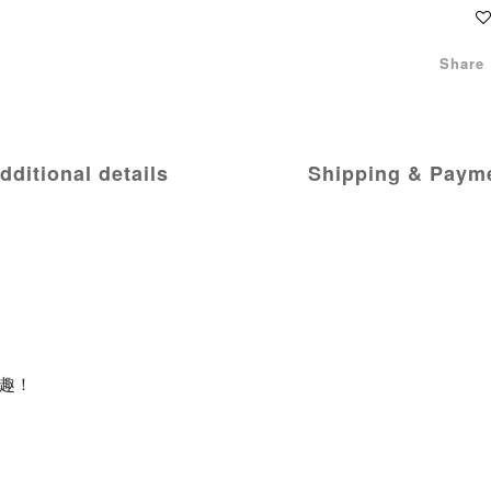
Share
dditional details
Shipping & Paym
趣！