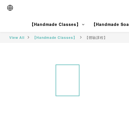
【Handmade Classes】
【Handmade So
View All
【Handmade Classes】
【體驗課程】