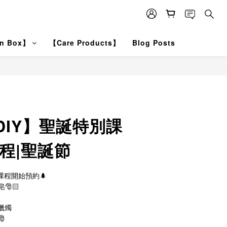
on Box】
【Care Products】
Blog Posts
DIY】聖誕特別課
程|聖誕節
特別課程開始預約🌲
🎅🏻
蠟燭
