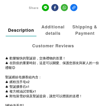
Share
Additional
Shipping &
Description
details
Payment
Customer Reviews
🎄 歡樂愉快的聖誕節，交換禮物的首選！
🎄 在防疫的重要時刻，這是可以關愛、保護您朋友與家人的一份
禮喔😊
聖誕繽紛皂擴香組內含：
🎄 繽粉洗手皂x2
🎄 聖誕擴香石x1
🎄 複方精油試管瓶x1
🎄 附包裝雪紗袋及聖誕提袋，讓您可以體面的送禮！
[繽紛洗手皂]