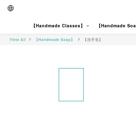
【Handmade Classes】
【Handmade So
View All
【Handmade Soap】
【洗手皂】