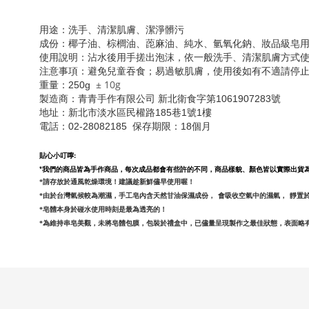
用途：洗手、清潔肌膚、潔淨髒污
成份：椰子油、棕櫚油、萞麻油、純水、氫氧化鈉、妝品級皂
使用說明：沾水後用手搓出泡沫，依一般洗手、清潔肌膚方式
注意事項：避免兒童吞食；易過敏肌膚，使用後如有不適請停
± 10g
重量：250g
製造商：青青手作有限公司 新北衛食字第1061907283號
地址：新北市淡水區民權路185巷1號1樓
電話：02-28082185 保存期限：18個月
貼心小叮嚀:
*我們的商品皆為手作商品，每次成品都會有些許的不同，商品樣貌、顏色皆以實際出貨
*請存放於通風乾燥環境！建議趁新鮮儘早使用喔！
*由於台灣氣候較為潮濕，手工皂內含天然甘油保濕成份，
會吸收空氣中的濕氣，
靜置
*皂體本身於碰水使用時刻是最為透亮的！
*為維持串皂美觀，未將皂體包膜，包裝於禮盒中，
已儘量呈現製作之最佳狀態，表面略