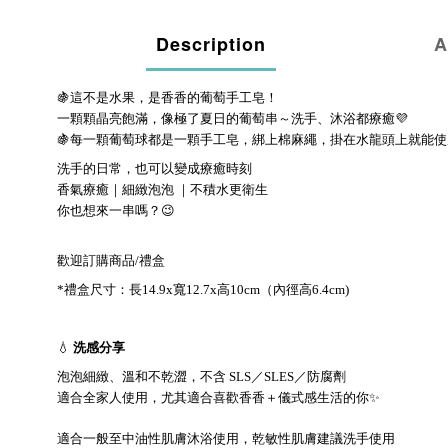
Description
A
🍇這不是水果，是香香的葡萄手工皂！
一顆顆晶亮飽滿，像極了夏日的葡萄串～
洗手、沐浴都療癒💜
🍇每一顆葡萄球都是一顆手工皂，綁上棉麻繩，掛在水龍頭上就能使
洗手的日常，也可以變成療癒時刻
香氣療癒｜細緻泡泡 ｜不積水更衛生
你也想來一串嗎？😉
歡迎訂購商品/禮盒
*禮盒尺寸：長14.9x寬12.7x高10cm（內徑高6.4cm)
💧
洗感分享
泡泡細緻、溫和不乾澀，不含 SLS／SLES／防腐劑
適合全家人使用，尤其適合喜歡香香＋儀式感生活的你✨
適合一般至中油性肌膚沐浴使用，乾敏性肌膚建議洗手使用