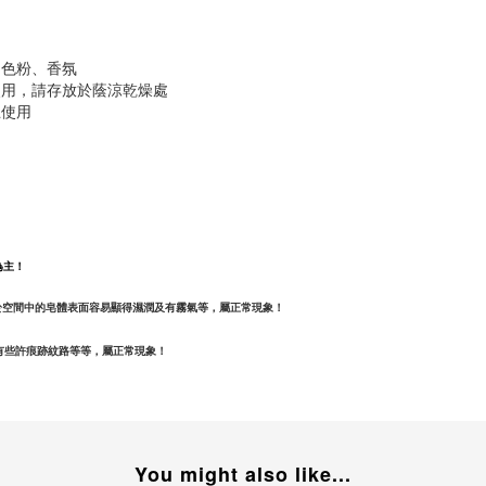
用色粉、香氛
使用，請存放於蔭涼乾燥處
止使用
為主！
於空間中的皂體表面容易顯得濕潤及有霧氣等，屬正常現象！
有些許痕跡紋路等等，
屬正常現象！
You might also like...