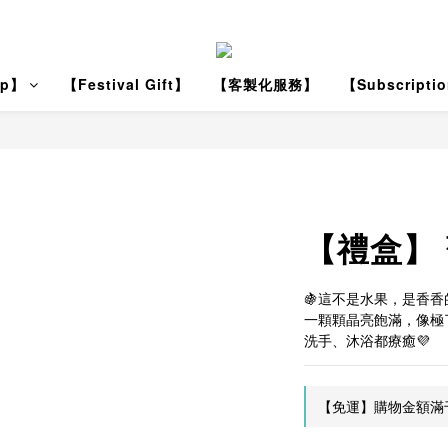
ap】
【Festival Gift】
【客製化服務】
【Subscripti
【禮盒】
🍇這不是水果，是香
一顆顆晶亮飽滿，像極
洗手、沐浴都療癒💜
【免運】購物金額滿千免