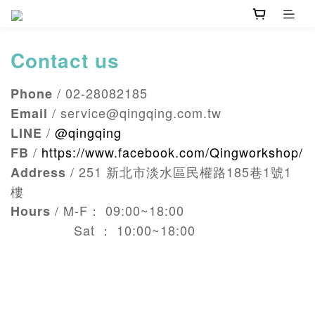
Contact us
/ 02-28082185
Phone
/ service@qingqing.com.tw
Email
/
@qingqing
LINE
/
https://www.facebook.com/Qingworkshop/
FB
/ 251 新北市淡水區民權路185巷1號1
Address
樓
/ M-F： 09:00~18:00
Hours
Sat ： 10:00~18:00