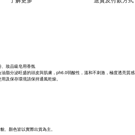
了解更多
送貨及付款方式
＊
粉、妝品級皂用香氛
油脂分泌旺盛的頭皮與肌膚，ph6.0弱酸性，溫和不刺激，極度透亮質感
使用及保存環境請保持通風乾燥。
樣貌、顏色皆以實際出貨為主。