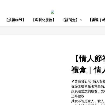
【挑禮物🎁】
【客製化服務】
【訂閱盒】
【護理｜
【情人節
禮盒 | 情
💕吿白寶石皂_情人節
春節之後緊接著就是情人
想表達愛意的朋友、愛
是時候😘
其實不管是家人、愛人