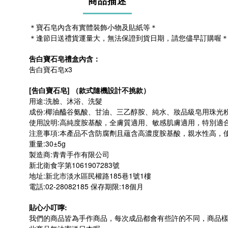
商品描述
＊寶石皂內含有實體裝飾小物及貼紙等＊
＊逢節日送禮
貨運量
大，無法保證到貨日期，請您儘早訂購喔
吿白寶石皂禮盒內含：
吿白寶石皂x3
[吿白寶石皂] （款式隨機設計不挑款）
用途:洗臉、沐浴、洗髮
成份:椰油醯谷氨酸、甘油、三乙醇胺、純水、妝品級皂用珠光
使用說明:高純度胺基酸，全膚質適用、敏感肌膚適用，特別適合
注意事項:本產品不含防腐劑且蘊含高濃度胺基酸，親水性高，
重量:30±5g
製造商:青青手作有限公司
新北衛食字第1061907283號
地址:新北市淡水區民權路185巷1號1樓
電話:02-28082185 保存期限:18個月
貼心小叮嚀:
我們的商品皆為手作商品，每次成品都會有些許的不同，商品