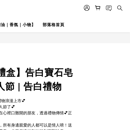
精油｜香氛｜小物】
部落格首頁
禮盒】告白寶石皂
人節 | 告白禮物
禮物浪漫上市💕
節了💕
在心裡口難開的朋友，透過禮物傳情💕正
，所有身邊親愛的人都可以是情人唷！送